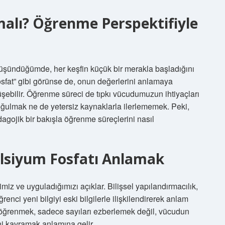
malı? Öğrenme Perspektifiyle
ündüğümde, her keşfin küçük bir merakla başladığını
fosfat” gibi görünse de, onun değerlerini anlamaya
ebilir. Öğrenme süreci de tıpkı vücudumuzun ihtiyaçları
 boğulmak ne de yetersiz kaynaklarla ilerlememek. Peki,
agojik bir bakışla öğrenme süreçlerini nasıl
alsiyum Fosfatı Anlamak
ğimiz ve uyguladığımızı açıklar. Bilişsel yapılandırmacılık,
enci yeni bilgiyi eski bilgilerle ilişkilendirerek anlam
i öğrenmek, sadece sayıları ezberlemek değil, vücudun
ini kavramak anlamına gelir.