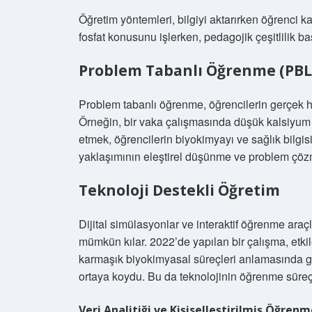
Öğretim yöntemleri, bilgiyi aktarırken öğrenci ka
fosfat konusunu işlerken, pedagojik çeşitlilik başa
Problem Tabanlı Öğrenme (PBL
Problem tabanlı öğrenme, öğrencilerin gerçek ha
Örneğin, bir vaka çalışmasında düşük kalsiyum fo
etmek, öğrencilerin biyokimyayı ve sağlık bilgi
yaklaşımının eleştirel düşünme ve problem çözme
Teknoloji Destekli Öğretim
Dijital simülasyonlar ve interaktif öğrenme araç
mümkün kılar. 2022’de yapılan bir çalışma, etki
karmaşık biyokimyasal süreçleri anlamasında g
ortaya koydu. Bu da teknolojinin öğrenme süreçl
Veri Analitiği ve Kişiselleştirilmiş Öğren