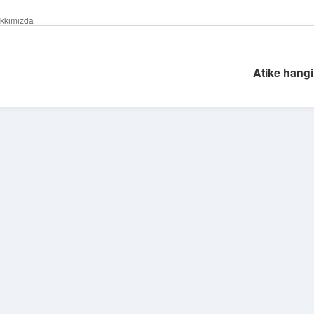
kkımızda
Atike hangi 
Sidebar
betexper güncel