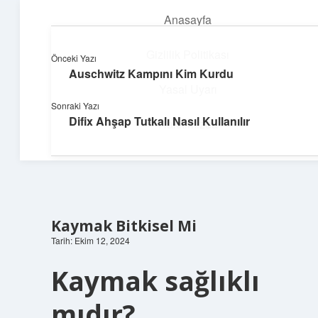
Anasayfa
menüyü
aç
Gizlilik Politikası
Önceki Yazı
Auschwitz Kampını Kim Kurdu
Hızlı Baskı Tüyoları
Yasal Uyarı
Sonraki Yazı
Yaratıcı fikirlerle projelerini canlandır!
Difix Ahşap Tutkalı Nasıl Kullanılır
Hakkımızda
Kaymak Bitkisel Mi
Tarih: Ekim 12, 2024
Kaymak sağlıklı
mıdır?