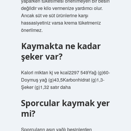
yaparken tüketilmesi önerilmeyen bir besin
değildir ve kilo vermenize yardımcı olur.
Ancak süt ve süt ürünlerine karşı
hassasiyetiniz varsa krema tüketmeniz
önerilmez.
Kaymakta ne kadar
şeker var?
Kalori miktarı kj ve kcal2297 549Yağ (g)60-
Doymuş yağ (g)43,5Karbonhidrat (g)1,3-
Şeker (g)1,32 satır daha
Sporcular kaymak yer
mi?
Sporcuların aşırı yağlı besinlerden