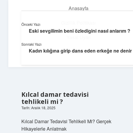
Anasayfa
menüyü
aç
Gizlilik Politikası
Önceki Yazı
Eski sevgilimin beni özledigini nasıl anlarım ?
Hızlı Baskı Tüyoları
Yasal Uyarı
Sonraki Yazı
Yaratıcı fikirlerle projelerini canlandır!
Kadın kılığına girip dans eden erkeğe ne denir
Hakkımızda
Kılcal damar tedavisi
tehlikeli mi ?
Tarih: Aralık 18, 2025
Kılcal Damar Tedavisi Tehlikeli Mi? Gerçek
Hikayelerle Anlatmak