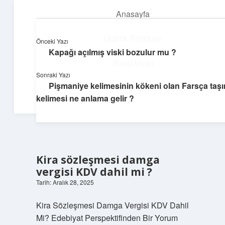
Anasayfa
menüyü
aç
Gizlilik Politikası
Önceki Yazı
Kapağı açılmış viski bozulur mu ?
Hızlı Baskı Tüyoları
Yasal Uyarı
Sonraki Yazı
Yaratıcı fikirlerle projelerini canlandır!
Pişmaniye kelimesinin kökeni olan Farsça taş
Hakkımızda
kelimesi ne anlama gelir ?
Kira sözleşmesi damga
vergisi KDV dahil mi ?
Tarih: Aralık 28, 2025
Kira Sözleşmesi Damga Vergisi KDV Dahil
Mi? Edebiyat Perspektifinden Bir Yorum