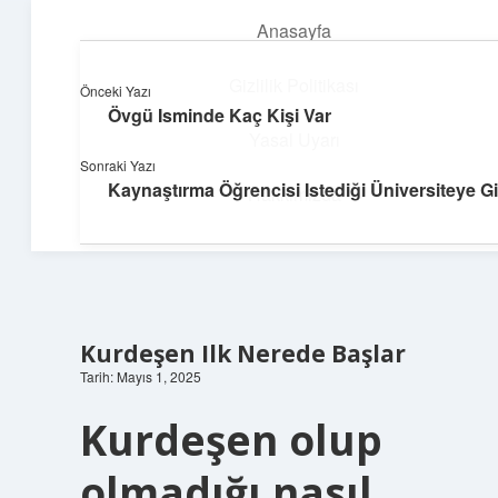
Anasayfa
menüyü
aç
Gizlilik Politikası
Önceki Yazı
Övgü Isminde Kaç Kişi Var
Hızlı Baskı Tüyoları
Yasal Uyarı
Sonraki Yazı
Yaratıcı fikirlerle projelerini canlandır!
Kaynaştırma Öğrencisi Istediği Üniversiteye Gi
Hakkımızda
Kurdeşen Ilk Nerede Başlar
Tarih: Mayıs 1, 2025
Kurdeşen olup
olmadığı nasıl