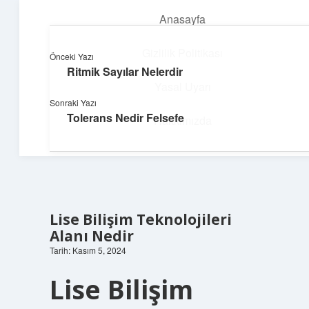
Anasayfa
menüyü
aç
Gizlilik Politikası
Önceki Yazı
Ritmik Sayılar Nelerdir
Hızlı Baskı Tüyoları
Yasal Uyarı
Sonraki Yazı
Yaratıcı fikirlerle projelerini canlandır!
Tolerans Nedir Felsefe
Hakkımızda
Lise Bilişim Teknolojileri
Alanı Nedir
Tarih: Kasım 5, 2024
Lise Bilişim