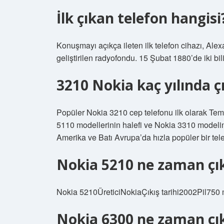
İlk çıkan telefon hangisi
Konuşmayı açıkça ileten ilk telefon cihazı, Al
geliştirilen radyofondu. 15 Şubat 1880’de iki bilim
3210 Nokia kaç yılında çı
Popüler Nokia 3210 cep telefonu ilk olarak T
5110 modellerinin halefi ve Nokia 3310 modelini
Amerika ve Batı Avrupa’da hızla popüler bir tele
Nokia 5210 ne zaman çık
Nokia 5210ÜreticiNokiaÇıkış tarihi2002Pil750 m
Nokia 6300 ne zaman çık