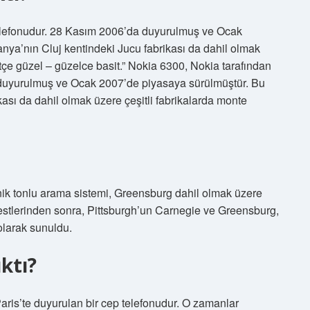
 telefonudur. 28 Kasım 2006’da duyurulmuş ve Ocak
ya’nın Cluj kentindeki Jucu fabrikası da dahil olmak
sitçe güzel – güzelce basit.” Nokia 6300, Nokia tarafından
a duyurulmuş ve Ocak 2007’de piyasaya sürülmüştür. Bu
ası da dahil olmak üzere çeşitli fabrikalarda monte
nik tonlu arama sistemi, Greensburg dahil olmak üzere
testlerinden sonra, Pittsburgh’un Carnegie ve Greensburg,
olarak sunuldu.
ktı?
ris’te duyurulan bir cep telefonudur. O zamanlar