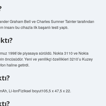
?
exander Graham Bell ve Charles Sumner Tainter tarafından
 insanı bu cihazla ilk başarılı testi yaptı.
ktı?
emmuz 1998’de piyasaya sürüldü. Nokia 3110 ve Nokia
n öncüsüdür. Yeni ve yenilikçi özellikleri 3210’u Kuzey
fon haline getirdi.
tı?
Ah, Li-IonFiziksel boyut105,5 x 47,5 x 22.
tı?