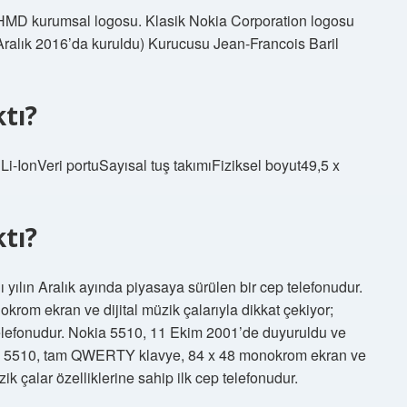
HMD kurumsal logosu. Klasik Nokia Corporation logosu
 Aralık 2016’da kuruldu) Kurucusu Jean-Francois Baril
tı?
i-IonVeri portuSayısal tuş takımıFiziksel boyut49,5 x
tı?
ılın Aralık ayında piyasaya sürülen bir cep telefonudur.
om ekran ve dijital müzik çalarıyla dikkat çekiyor;
p telefonudur. Nokia 5510, 11 Ekim 2001’de duyuruldu ve
okia 5510, tam QWERTY klavye, 84 x 48 monokrom ekran ve
zik çalar özelliklerine sahip ilk cep telefonudur.