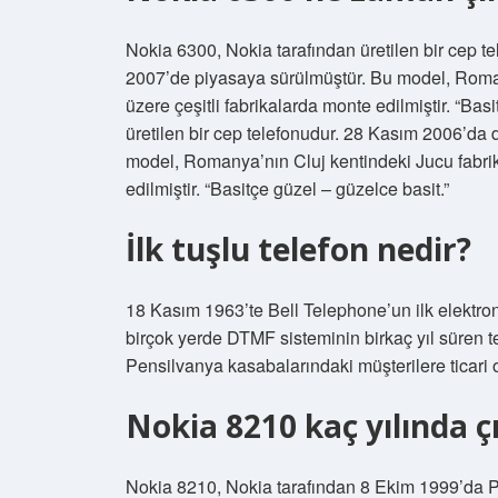
Nokia 6300, Nokia tarafından üretilen bir cep
2007’de piyasaya sürülmüştür. Bu model, Roman
üzere çeşitli fabrikalarda monte edilmiştir. “Ba
üretilen bir cep telefonudur. 28 Kasım 2006’d
model, Romanya’nın Cluj kentindeki Jucu fabrik
edilmiştir. “Basitçe güzel – güzelce basit.”
İlk tuşlu telefon nedir?
18 Kasım 1963’te Bell Telephone’un ilk elektro
birçok yerde DTMF sisteminin birkaç yıl süren 
Pensilvanya kasabalarındaki müşterilere ticari 
Nokia 8210 kaç yılında çı
Nokia 8210, Nokia tarafından 8 Ekim 1999’da Pa