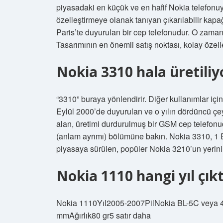
piyasadaki en küçük ve en hafif Nokia telefonuy
özelleştirmeye olanak tanıyan çıkarılabilir kap
Paris’te duyurulan bir cep telefonudur. O zaman
Tasarımının en önemli satış noktası, kolay özell
Nokia 3310 hala üretili
“3310” buraya yönlendirir. Diğer kullanımlar iç
Eylül 2000’de duyurulan ve o yılın dördüncü çe
alan, üretimi durdurulmuş bir GSM cep telefonud
(anlam ayrımı) bölümüne bakın. Nokia 3310, 1 
piyasaya sürülen, popüler Nokia 3210’un yerini
Nokia 1110 hangi yıl çıkt
Nokia 1110Yıl2005-2007PilNokia BL-5C veya 4
mmAğırlık80 gr5 satır daha