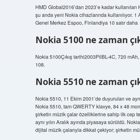
HMD Global2016’dan 2023’e kadar kullanılan 
şu anda yeni Nokia cihazlarında kullanılıyor. 1
Genel Merkez Espoo, Finlandiya 10 satır daha
Nokia 5100 ne zaman çık
Nokia 5100Çıkış tarihi2003PilBL-4C, 720 mAh, L
108.
Nokia 5510 ne zaman çık
Nokia 5510, 11 Ekim 2001’de duyurulan ve aynı y
Nokia 5510, tam QWERTY klavye, 84 x 48 monokr
şirketin müzik çalar özelliklerine sahip ilk ce
aynı yılın Aralık ayında piyasaya sürüldü. N
dijital müzik çalarıyla dikkat çekiyor; şirketin mü