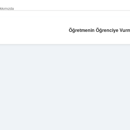
kkımızda
Öğretmenin Öğrenciye Vurm
Sidebar
betexper güncel