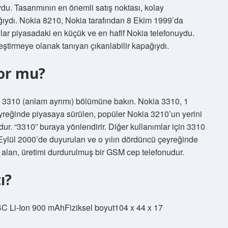
du. Tasarımının en önemli satış noktası, kolay
ağıydı. Nokia 8210, Nokia tarafından 8 Ekim 1999’da
lar piyasadaki en küçük ve en hafif Nokia telefonuydu.
eştirmeye olanak tanıyan çıkarılabilir kapağıydı.
yor mu?
in 3310 (anlam ayrımı) bölümüne bakın. Nokia 3310, 1
yreğinde piyasaya sürülen, popüler Nokia 3210’un yerini
ur. “3310” buraya yönlendirir. Diğer kullanımlar için 3310
Eylül 2000’de duyurulan ve o yılın dördüncü çeyreğinde
 alan, üretimi durdurulmuş bir GSM cep telefonudur.
ı?
C Li-Ion 900 mAhFiziksel boyut104 x 44 x 17