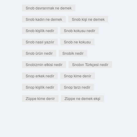
Snob davranmak ne demek
Snob kadın ne demek
Snob kişi ne demek
Snob kişilik nedir
Snob kokusu nedir
Snob nasıl yazılır
Snob ne kokusu
Snob ürün nedir
Snobik nedir
Snobizmin etkisi nedir
Snobın Türkçesi nedir
Snop erkek nedir
Snop kime denir
Snop kişilik nedir
Snop tarzı nedir
Züppe kime denir
Züppe ne demek ekşi