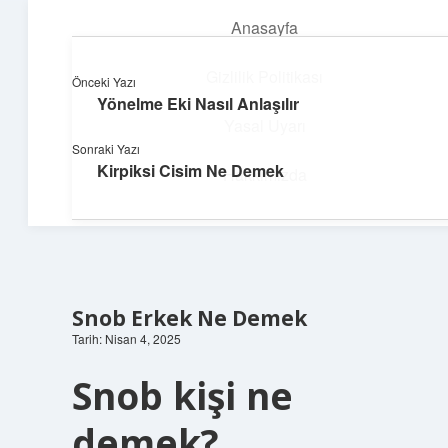
Anasayfa
menüyü
aç
Gizlilik Politikası
Önceki Yazı
Yönelme Eki Nasıl Anlaşılır
Hızlı Baskı Tüyoları
Yasal Uyarı
Sonraki Yazı
Yaratıcı fikirlerle projelerini canlandır!
Kirpiksi Cisim Ne Demek
Hakkımızda
Snob Erkek Ne Demek
Tarih: Nisan 4, 2025
Snob kişi ne
demek?