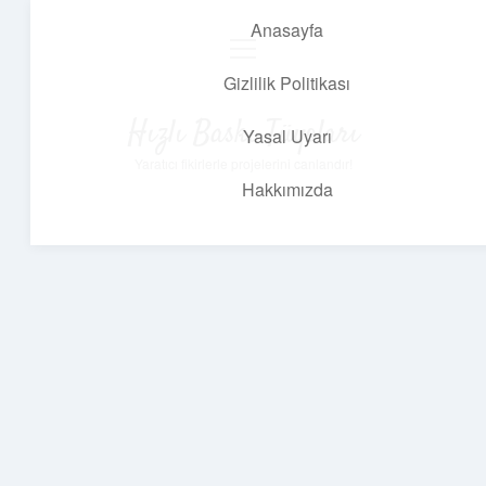
Anasayfa
menüyü
aç
Gizlilik Politikası
Hızlı Baskı Tüyoları
Yasal Uyarı
Yaratıcı fikirlerle projelerini canlandır!
Hakkımızda