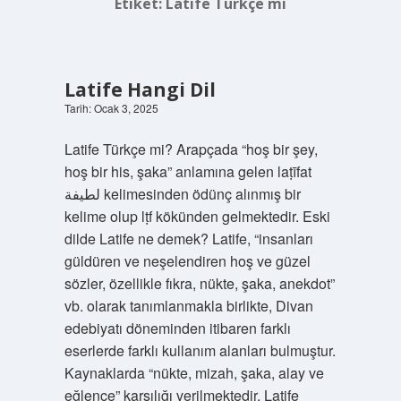
Etiket:
Latife Türkçe mi
Latife Hangi Dil
Tarih: Ocak 3, 2025
Latife Türkçe mi? Arapçada “hoş bir şey,
hoş bir his, şaka” anlamına gelen laṭīfat
لطيفة kelimesinden ödünç alınmış bir
kelime olup lṭf kökünden gelmektedir. Eski
dilde Latife ne demek? Latife, “insanları
güldüren ve neşelendiren hoş ve güzel
sözler, özellikle fıkra, nükte, şaka, anekdot”
vb. olarak tanımlanmakla birlikte, Divan
edebiyatı döneminden itibaren farklı
eserlerde farklı kullanım alanları bulmuştur.
Kaynaklarda “nükte, mizah, şaka, alay ve
eğlence” karşılığı verilmektedir. Latife