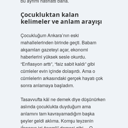
bu ayrımı hatırlattı bana.
Çocukluktan kalan
kelimeler ve anlam arayışı
Çocukluğum Ankara’nın eski
mahallelerinden birinde geçti. Babam
akşamları gazeteyi açar, ekonomi
haberlerini yüksek sesle okurdu.
“Enflasyon arttı”, “faiz sabit kaldı” gibi
cümleler evin içinde dolaşırdı. Ama o
cümlelerin arkasındaki gerçek hayatı çok
sonra anlamaya başladım.
Tasavvufta kâl ne demek diye düşünürken
aslında çocuklukta duyduğum ama
anlamını tam kavrayamadığım başka
şeyler geldi aklıma. Komşu teyzenin
“İnsanın içi önemli” demesi gibi… O