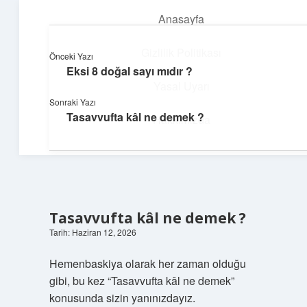
Anasayfa
menüyü
aç
Gizlilik Politikası
Önceki Yazı
Eksi 8 doğal sayı mıdır ?
Hızlı Baskı Tüyoları
Yasal Uyarı
Sonraki Yazı
Yaratıcı fikirlerle projelerini canlandır!
Tasavvufta kâl ne demek ?
Hakkımızda
Tasavvufta kâl ne demek ?
Tarih: Haziran 12, 2026
Hemenbaskiya olarak her zaman olduğu
gibi, bu kez “Tasavvufta kâl ne demek”
konusunda sizin yanınızdayız.