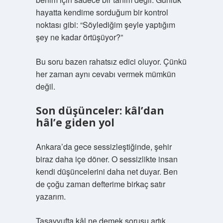
hayatta kendime sorduğum bir kontrol
noktası gibi: “Söylediğim şeyle yaptığım
şey ne kadar örtüşüyor?”
Bu soru bazen rahatsız edici oluyor. Çünkü
her zaman aynı cevabı vermek mümkün
değil.
Son düşünceler: kâl’dan
hâl’e giden yol
Ankara’da gece sessizleştiğinde, şehir
biraz daha içe döner. O sessizlikte insan
kendi düşüncelerini daha net duyar. Ben
de çoğu zaman defterime birkaç satır
yazarım.
Tasavvufta kâl ne demek sorusu artık