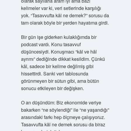
olarak sayılarla aram iyi ama bazı
kelimeler var ki, veri setlerinde karşılığı
yok. “Tasavvufta kâl ne demek?” sorusu da
tam olarak böyle bir yerden hayatıma girdi.
Bir gün işe giderken kulaklığımda bir
podcast vardı. Konu tasavvuf
düşüncesiydi. Konuşmacı “kâl ve hâl
ayrımı” dediğinde dikkat kesildim. Çünkü
kâl, sadece bir kelime değilmiş gibi
hissettirdi. Sanki veri tablosunda
görünmeyen bir sütun gibi, ama bütün
sonucu etkileyen bir değişken.
O an düşündüm: Biz ekonomide veriye
bakarken “ne söylendiği” ile “ne yaşandığı”
arasındaki farkı hep ölçmeye çalışıyoruz.
Tasavvufta kâl ne demek sorusu da biraz