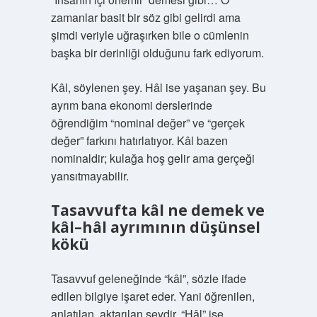
zamanlar basit bir söz gibi gelirdi ama
şimdi veriyle uğraşırken bile o cümlenin
başka bir derinliği olduğunu fark ediyorum.
Kâl, söylenen şey. Hâl ise yaşanan şey. Bu
ayrım bana ekonomi derslerinde
öğrendiğim “nominal değer” ve “gerçek
değer” farkını hatırlatıyor. Kâl bazen
nominaldir; kulağa hoş gelir ama gerçeği
yansıtmayabilir.
Tasavvufta kâl ne demek ve
kâl–hâl ayrımının düşünsel
kökü
Tasavvuf geleneğinde “kâl”, sözle ifade
edilen bilgiye işaret eder. Yani öğrenilen,
anlatılan, aktarılan şeydir. “Hâl” ise