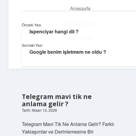
Anasayfa
menüyü
aç
Gizlilik Politikası
Önceki Yazı
Ispenciyar hangi dil ?
Hızlı Baskı Tüyoları
Yasal Uyarı
Sonraki Yazı
Yaratıcı fikirlerle projelerini canlandır!
Google benim işletmem ne oldu ?
Hakkımızda
Telegram mavi tik ne
anlama gelir ?
Tarih: Nisan 13, 2026
Telegram Mavi Tik Ne Anlama Gelir? Farklı
Yaklaşımlar ve Derinlemesine Bir