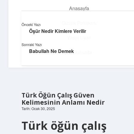
Anasayfa
menüyü
aç
Gizlilik Politikası
Önceki Yazı
Öşür Nedir Kimlere Verilir
Hızlı Baskı Tüyoları
Yasal Uyarı
Sonraki Yazı
Yaratıcı fikirlerle projelerini canlandır!
Babullah Ne Demek
Hakkımızda
Türk Öğün Çalış Güven
Kelimesinin Anlamı Nedir
Tarih: Ocak 30, 2025
Türk öğün çalış