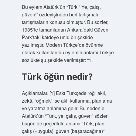
Bu eylem Atatürk’ün “Türk!” Ye, çalış,
güven!” özdeyişinden beri tartışmalı
tartışmaların konusu olmuştur. Bu sözler,
1935’te tamamlanan Ankara’daki Güven
Park’taki kaideye ünlü bir şekilde
yazılmıştır. Modern Türkçe’de övünme
olarak kullanılan bu eylemin anlamı Türkçe
sözlükte şu şekilde verilmiştir: “1.
Türk öğün nedir?
Açıklamalar. [1] Eski Türkçede “öğ” akıl,
zekâ, “öğmek” ise aklı kullanma, planlama
ve yaratma anlamına gelir. Bu nedenle
Atatürk’ün “Türk, ye, çalış, güven” sözleri
bugün de geçerlidir; anlamı “Türk, plan,
çalış (=uygula), güven (başaracağına)”