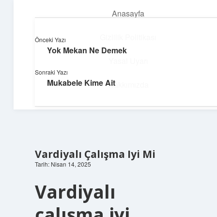
Anasayfa
menüyü
aç
Gizlilik Politikası
Önceki Yazı
Yok Mekan Ne Demek
Hızlı Baskı Tüyoları
Yasal Uyarı
Sonraki Yazı
Yaratıcı fikirlerle projelerini canlandır!
Mukabele Kime Ait
Hakkımızda
Vardiyalı Çalışma Iyi Mi
Tarih: Nisan 14, 2025
Vardiyalı
çalışma iyi