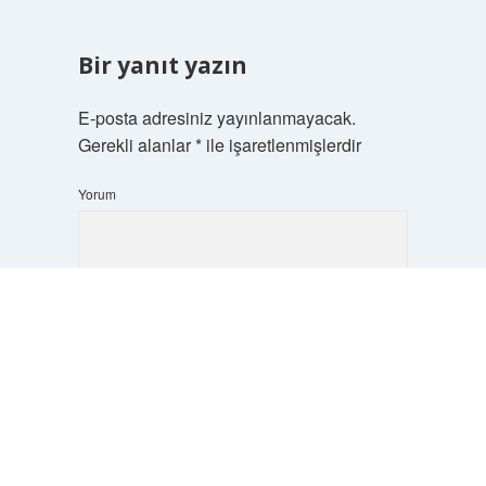
Bir yanıt yazın
E-posta adresiniz yayınlanmayacak.
Gerekli alanlar
*
ile işaretlenmişlerdir
Yorum
Scrol
to
the
top
İsim*