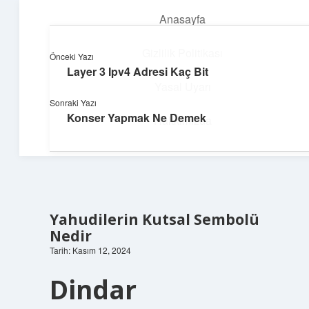
Anasayfa
menüyü
aç
Gizlilik Politikası
Önceki Yazı
Layer 3 Ipv4 Adresi Kaç Bit
Hızlı Baskı Tüyoları
Yasal Uyarı
Sonraki Yazı
Yaratıcı fikirlerle projelerini canlandır!
Konser Yapmak Ne Demek
Hakkımızda
Yahudilerin Kutsal Sembolü
Nedir
Tarih: Kasım 12, 2024
Dindar