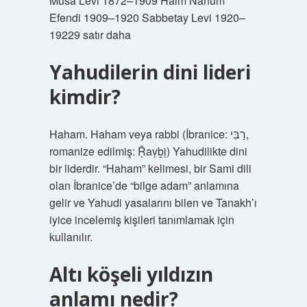
Musa Levi 1872–1909 Haim Nahum
Efendi 1909–1920 Sabbetay Levi 1920–
19229 satır daha
Yahudilerin dini lideri
kimdir?
Haham. Haham veya rabbi (İbranice: רַבִּי‎,
romanize edilmiş: Ṝaṿḇị) Yahudilikte dini
bir liderdir. “Haham” kelimesi, bir Sami dili
olan İbranice’de “bilge adam” anlamına
gelir ve Yahudi yasalarını bilen ve Tanakh’ı
iyice incelemiş kişileri tanımlamak için
kullanılır.
Altı köşeli yıldızın
anlamı nedir?