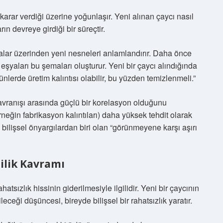
ve karar verdiği üzerine yoğunlaşır. Yeni alınan çaycı nasıl
ın devreye girdiği bir süreçtir.
lar üzerinden yeni nesneleri anlamlandırır. Daha önce
 eşyaları bu şemaları oluşturur. Yeni bir çaycı alındığında
nlerde üretim kalıntısı olabilir, bu yüzden temizlenmeli.”
k davranışı arasında güçlü bir korelasyon olduğunu
rneğin fabrikasyon kalıntıları) daha yüksek tehdit olarak
 bilişsel önyargılardan biri olan “görünmeyene karşı aşırı
lilik Kavramı
ahatsızlık hissinin giderilmesiyle ilgilidir. Yeni bir çaycının
eceği düşüncesi, bireyde bilişsel bir rahatsızlık yaratır.