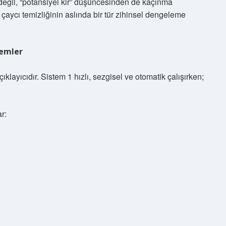
n değil, “potansiyel kir” düşüncesinden de kaçınma
aycı temizliğinin aslında bir tür zihinsel dengeleme
temler
klayıcıdır. Sistem 1 hızlı, sezgisel ve otomatik çalışırken;
r: