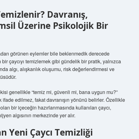
Temizlenir? Davranış,
msil Üzerine Psikolojik Bir
ıradan görünen eylemler bile beklenmedik derecede
n bir çaycıyı temizlemek gibi gündelik bir pratik, yalnızca
manda algı, alışkanlık oluşumu, risk değerlendirmesi ve
tüsüdür.
epkisi genellikle “temiz mi, güvenli mi, bana uygun mu?”
k ifade edilmez, fakat davranışın yönünü belirler. Özellikle
sı olan bir içeceğin hazırlanmasında kullanılan çaycı,
jyen algısının merkezinde yer alır.
dan Yeni Çaycı Temizliği