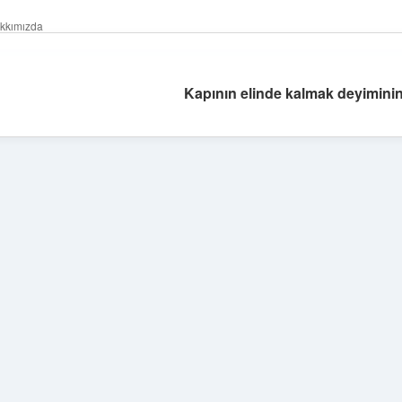
kkımızda
Kapının elinde kalmak deyiminin
Sidebar
betexper güncel