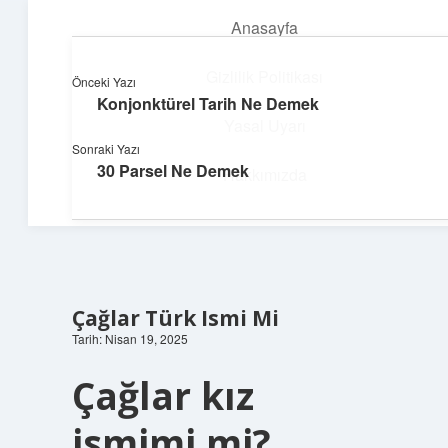
Anasayfa
menüyü
aç
Gizlilik Politikası
Önceki Yazı
Konjonktürel Tarih Ne Demek
Hızlı Baskı Tüyoları
Yasal Uyarı
Sonraki Yazı
Yaratıcı fikirlerle projelerini canlandır!
30 Parsel Ne Demek
Hakkımızda
Çağlar Türk Ismi Mi
Tarih: Nisan 19, 2025
Çağlar kız
ismimi mi?