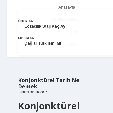
Anasayfa
menüyü
aç
Gizlilik Politikası
Önceki Yazı
Eczacılık Stajı Kaç Ay
Hızlı Baskı Tüyoları
Yasal Uyarı
Sonraki Yazı
Yaratıcı fikirlerle projelerini canlandır!
Çağlar Türk Ismi Mi
Hakkımızda
Konjonktürel Tarih Ne
Demek
Tarih: Nisan 18, 2025
Konjonktürel