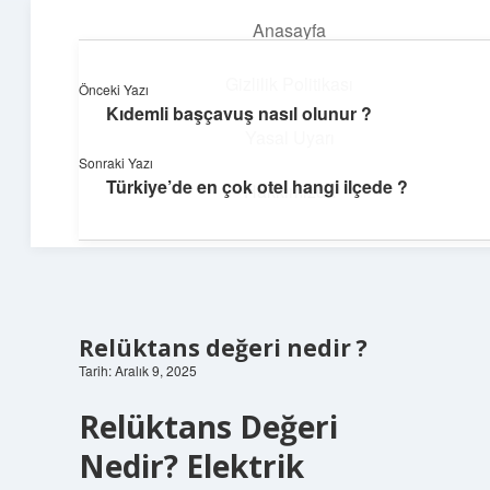
Anasayfa
menüyü
aç
Gizlilik Politikası
Önceki Yazı
Kıdemli başçavuş nasıl olunur ?
Hızlı Baskı Tüyoları
Yasal Uyarı
Sonraki Yazı
Yaratıcı fikirlerle projelerini canlandır!
Türkiye’de en çok otel hangi ilçede ?
Hakkımızda
Relüktans değeri nedir ?
Tarih: Aralık 9, 2025
Relüktans Değeri
Nedir? Elektrik