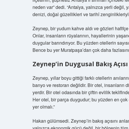
neden var” dedi. “Antalya, yalnızca yerli değil, ya
denizi, doğal güzellikleri ve tarihî zenginlikleriyl
Zeynep, bir yudum kahve aldı ve gözleri hafifçe 
Onlar, insanların rüyalarının, hayallerinin yaşandı
duygular barındırıyor. Bu yüzden otellerin sayısı
Bence bu yer Muratpaşa’dan çok daha fazlasını 
Zeynep’in Duygusal Bakış Açısı
Zeynep, yıllar boyu gittiği farklı otellerin anıla
banyo ve restoran değildir. Bir otel, insanların d
yerdir. Bir otel odasında bir çiftin evlilik teklifind
Her otel, bir parça duygudur; bu yüzden en çok 
yer olmalı.”
Hakan gülümsedi. Zeynep’in bakış açısını anlamı
yalnızca ekonomik gücü değil, bir bölgenin tüm p