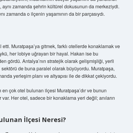
il, aynı zamanda şehrin kültürel dokusunun da merkeziydi.
aynı zamanda o ilçenin yaşamının da bir parçasıydı.
 etti. Muratpaşa’ya gitmek, farklı otellerde konaklamak ve
öykü, her lobiye uğrayan bir hayal. Hakan ise bu
n gördü. Antalya’nın stratejik olarak gelişmişliği, yerli
tel sektörü de buna paralel olarak büyüyordu. Muratpaşa,
manda yerleşim planı ve altyapısı ile de dikkat çekiyordu.
n en çok otel bulunan ilçesi Muratpaşa’dır ve bunun
var. Her otel, sadece bir konaklama yeri değil; anıların
ulunan İlçesi Neresi?