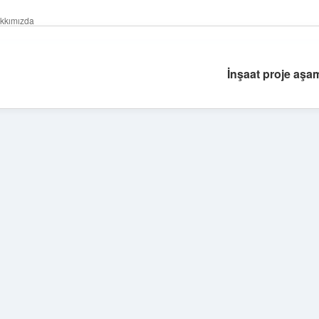
kkımızda
İnşaat proje aşam
Sidebar
betexper güncel