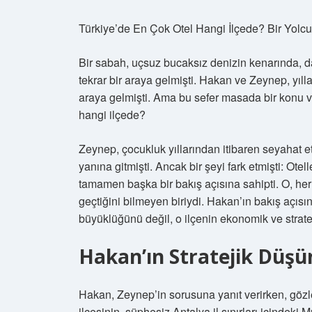
Türkiye’de En Çok Otel Hangi İlçede? Bir Yolc
Bir sabah, uçsuz bucaksız denizin kenarında, da
tekrar bir araya gelmişti. Hakan ve Zeynep, yıll
araya gelmişti. Ama bu sefer masada bir konu va
hangi ilçede?
Zeynep, çocukluk yıllarından itibaren seyahat e
yanına gitmişti. Ancak bir şeyi fark etmişti: Otel
tamamen başka bir bakış açısına sahipti. O, he
geçtiğini bilmeyen biriydi. Hakan’ın bakış açısı
büyüklüğünü değil, o ilçenin ekonomik ve stratej
Hakan’ın Stratejik Düşü
Hakan, Zeynep’in sorusuna yanıt verirken, gözler
ilçesinin, şüphesiz Antalya il sınırları içindeki