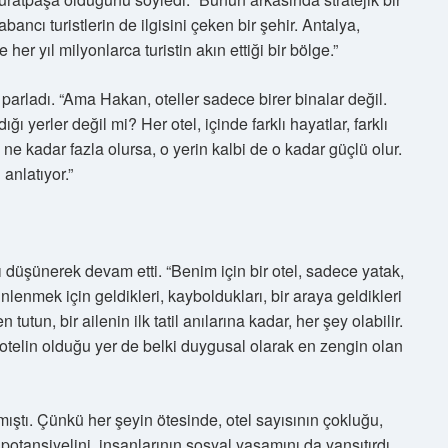
bancı turistlerin de ilgisini çeken bir şehir. Antalya,
e her yıl milyonlarca turistin akın ettiği bir bölge.”
parladı. “Ama Hakan, oteller sadece birer binalar değil.
ğı yerler değil mi? Her otel, içinde farklı hayatlar, farklı
 ne kadar fazla olursa, o yerin kalbi de o kadar güçlü olur.
anlatıyor.”
rını düşünerek devam etti. “Benim için bir otel, sadece yatak,
inlenmek için geldikleri, kayboldukları, bir araya geldikleri
en tutun, bir ailenin ilk tatil anılarına kadar, her şey olabilir.
otelin olduğu yer de belki duygusal olarak en zengin olan
ştı. Çünkü her şeyin ötesinde, otel sayısının çokluğu,
otansiyelini, insanlarının sosyal yaşamını da yansıtırdı.