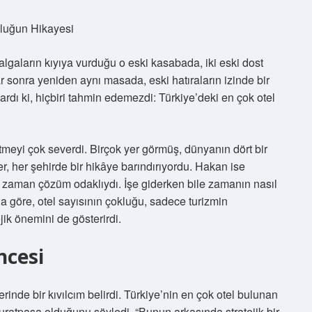
uluğun Hikayesi
lgaların kıyıya vurduğu o eski kasabada, iki eski dost
ar sonra yeniden aynı masada, eski hatıraların izinde bir
rdı ki, hiçbiri tahmin edemezdi: Türkiye’deki en çok otel
tmeyi çok severdi. Birçok yer görmüş, dünyanın dört bir
ler, her şehirde bir hikâye barındırıyordu. Hakan ise
r zaman çözüm odaklıydı. İşe giderken bile zamanın nasıl
na göre, otel sayısının çokluğu, sadece turizmin
ik önemini de gösterirdi.
ncesi
inde bir kıvılcım belirdi. Türkiye’nin en çok otel bulunan
 Muratpaşa olduğunu söyledi. “Bunun arkasında stratejik bir