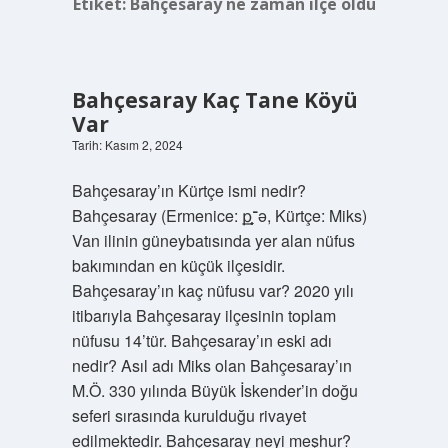
Etiket:
Bahçesaray ne zaman ilçe oldu
Bahçesaray Kaç Tane Köyü
Var
Tarih: Kasım 2, 2024
Bahçesaray’ın Kürtçe ismi nedir?
Bahçesaray (Ermenice: քְְָ־ַַָə, Kürtçe: Miks)
Van ilinin güneybatısında yer alan nüfus
bakımından en küçük ilçesidir.
Bahçesaray’ın kaç nüfusu var? 2020 yılı
itibarıyla Bahçesaray ilçesinin toplam
nüfusu 14’tür. Bahçesaray’ın eski adı
nedir? Asıl adı Miks olan Bahçesaray’ın
M.Ö. 330 yılında Büyük İskender’in doğu
seferi sırasında kurulduğu rivayet
edilmektedir. Bahçesaray neyi meşhur?