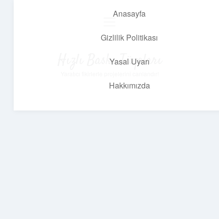
Anasayfa
menüyü
aç
Gizlilik Politikası
Hızlı Baskı Tüyoları
Yasal Uyarı
Yaratıcı fikirlerle projelerini canlandır!
Hakkımızda