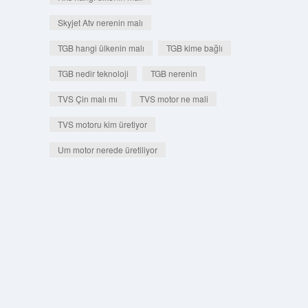
Skyjet Atv nerenin malı
TGB hangi ülkenin malı
TGB kime bağlı
TGB nedir teknoloji
TGB nerenin
TVS Çin malı mı
TVS motor ne mali
TVS motoru kim üretiyor
Um motor nerede üretiliyor