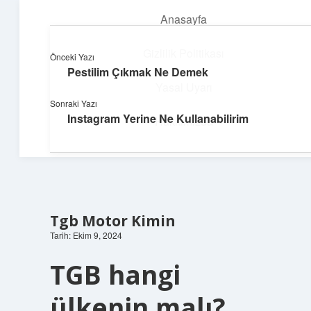
Anasayfa
menüyü
aç
Gizlilik Politikası
Önceki Yazı
Pestilim Çıkmak Ne Demek
Hızlı Baskı Tüyoları
Yasal Uyarı
Sonraki Yazı
Yaratıcı fikirlerle projelerini canlandır!
Instagram Yerine Ne Kullanabilirim
Hakkımızda
Tgb Motor Kimin
Tarih: Ekim 9, 2024
TGB hangi
ülkenin malı?