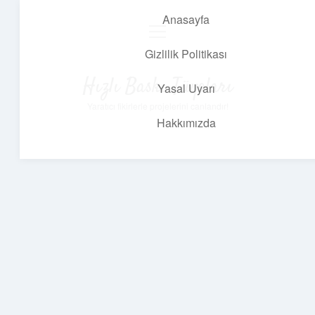
Anasayfa
menüyü
aç
Gizlilik Politikası
Hızlı Baskı Tüyoları
Yasal Uyarı
Yaratıcı fikirlerle projelerini canlandır!
Hakkımızda