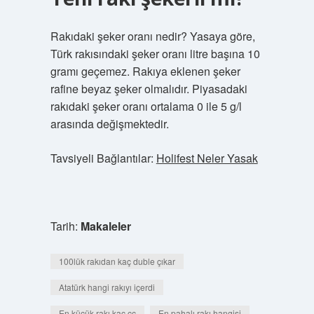
Rakıdaki şeker oranı nedir? Yasaya göre,
Türk rakısındaki şeker oranı litre başına 10
gramı geçemez. Rakıya eklenen şeker
rafine beyaz şeker olmalıdır. Piyasadaki
rakıdaki şeker oranı ortalama 0 ile 5 g/l
arasında değişmektedir.
Tavsiyeli Bağlantılar:
Holifest Neler Yasak
Tarih:
Makaleler
100lük rakıdan kaç duble çıkar
Atatürk hangi rakıyı içerdi
En küçük rakı kaç cc
En pahalı rakı hangisi