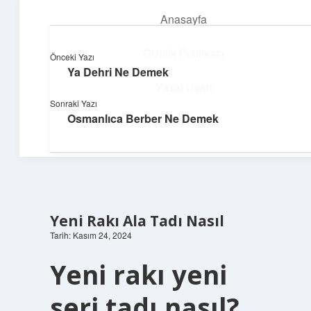
Anasayfa
menüyü
aç
Gizlilik Politikası
Önceki Yazı
Ya Dehri Ne Demek
Hızlı Baskı Tüyoları
Yasal Uyarı
Sonraki Yazı
Yaratıcı fikirlerle projelerini canlandır!
Osmanlıca Berber Ne Demek
Hakkımızda
Yeni Rakı Ala Tadı Nasıl
Tarih: Kasım 24, 2024
Yeni rakı yeni
seri tadı nasıl?